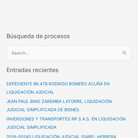
Búsqueda de procesos
B
u
Entradas recientes
s
c
EXPEDIENTE 89.478 RODRIGO ROMERO ACUÑA EN
a
LIQUIDACIÒN JUDICIAL
r
JEAN PAUL BING ZAREMBA LATORRE, LIQUIDACIÒN
p
JUDICIAL SIMPLIFICADA DE BIENES
o
INVERSIONES Y TRANSPORTES RR S.A.S. EN LIQUIDACIÓN
r
JUDICIAL SIMPLIFICADA
:
2016-00140 LIQUIDACIÒN JUDICIAL ISABEL HERRERA