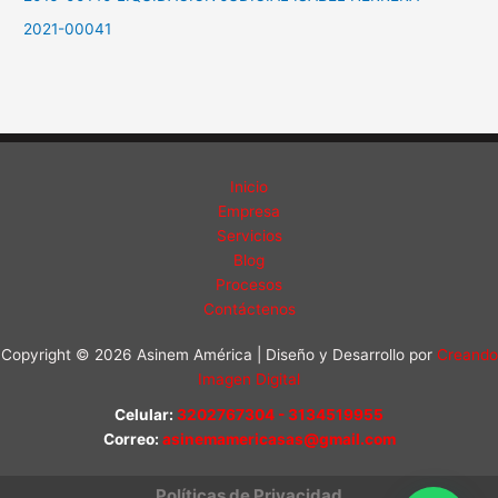
2021-00041
Inicio
Empresa
Servicios
Blog
Procesos
Contáctenos
Copyright © 2026 Asinem América | Diseño y Desarrollo por
Creando
Imagen Digital
Celular:
3202767304 - 3134519955
Correo:
asinemamericasas@gmail.com
Políticas de Privacidad