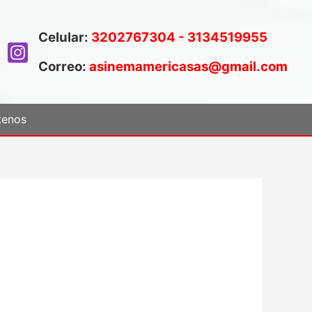
Celular:
3202767304 - 3134519955
Correo:
asinemamericasas@gmail.com
tenos