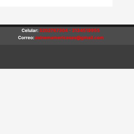
Celular:
3202767304 - 3134519955
Correo:
asinemamericasas@gmail.com